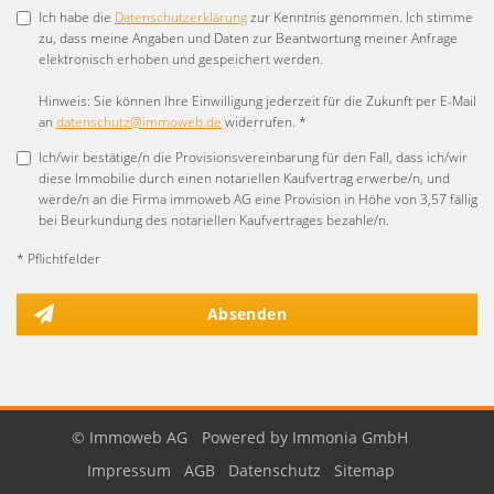
Ich habe die
Datenschutzerklärung
zur Kenntnis genommen. Ich stimme
zu, dass meine Angaben und Daten zur Beantwortung meiner Anfrage
elektronisch erhoben und gespeichert werden.
Hinweis: Sie können Ihre Einwilligung jederzeit für die Zukunft per E-Mail
an
datenschutz@immoweb.de
widerrufen. *
Ich/wir bestätige/n die Provisionsvereinbarung für den Fall, dass ich/wir
diese Immobilie durch einen notariellen Kaufvertrag erwerbe/n, und
werde/n an die Firma immoweb AG eine Provision in Höhe von 3,57 fällig
bei Beurkundung des notariellen Kaufvertrages bezahle/n.
* Pflichtfelder
Absenden
© Immoweb AG
Powered by Immonia GmbH
Impressum
AGB
Datenschutz
Sitemap