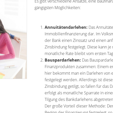
Es gibt verschiedene Ansätze, eine Baufinan
gängigsten Möglichkeiten:
Annuitätendarlehen:
Das Annuitäte
Immobilienfinanzierung dar. Im Volks
der Bank einen Zinssatz und einen anf
Zinsbindung festgelegt. Diese kann je
monatliche Rate bleibt vom ersten Tag
Bauspardarlehen:
Das Bauspardarle
Finanzprodukten zusammen: Einem end
hier bekommt man ein Darlehen von ei
festgelegt werden. Allerdings ist dies
Zinsbindung getilgt, so fallen für das 
erfolgt als monatliche Sparrate in ein
Tilgung des Bankdarlehens abgetreten
Der große Vorteil dieser Methode: Der
Beginn der Finanzierung festgelegt, s