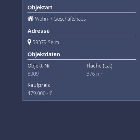
Objektart
Wohn- / Geschäftshaus
Adresse
59379 Selm
Objektdaten
Objekt-Nr.
Fläche
(ca.)
8009
376 m²
Kaufpreis
479.000,- €