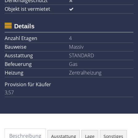
Denkmalgeschützt
Objekt ist vermietet
Details
Anzahl Etagen
4
Bauweise
Massiv
Ausstattung
STANDARD
Befeuerung
Gas
Heizung
Zentralheizung
Provision für Käufer
3,57
Beschreibung
Ausstattung
Lage
Sonstiges