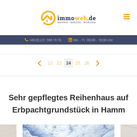
+49 (0) 231 398 19 70
Mo. - Fr. 09.00 - 18.00 Uhr
22
23
24
25
26
Sehr gepflegtes Reihenhaus auf
Erbpachtgrundstück in Hamm