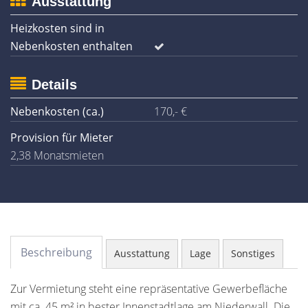
Ausstattung
Heizkosten sind in
Nebenkosten enthalten
Details
Nebenkosten (ca.)
170,- €
Provision für Mieter
2,38 Monatsmieten
Beschreibung
Ausstattung
Lage
Sonstiges
Zur Vermietung steht eine repräsentative Gewerbefläche
mit ca. 45 m² in bester Innenstadtlage am Niederwall. Die