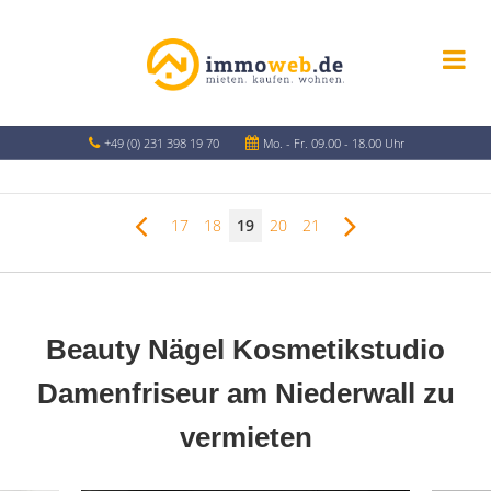
+49 (0) 231 398 19 70
Mo. - Fr. 09.00 - 18.00 Uhr
17
18
19
20
21
Beauty Nägel Kosmetikstudio
Damenfriseur am Niederwall zu
vermieten