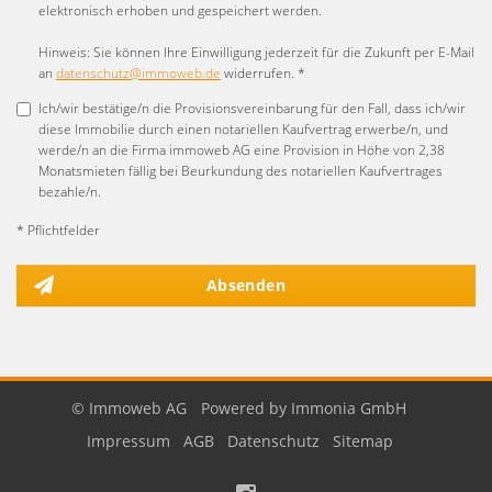
elektronisch erhoben und gespeichert werden.
Hinweis: Sie können Ihre Einwilligung jederzeit für die Zukunft per E-Mail
an
datenschutz@immoweb.de
widerrufen. *
Ich/wir bestätige/n die Provisionsvereinbarung für den Fall, dass ich/wir
diese Immobilie durch einen notariellen Kaufvertrag erwerbe/n, und
werde/n an die Firma immoweb AG eine Provision in Höhe von 2,38
Monatsmieten fällig bei Beurkundung des notariellen Kaufvertrages
bezahle/n.
* Pflichtfelder
Absenden
© Immoweb AG
Powered by Immonia GmbH
Impressum
AGB
Datenschutz
Sitemap